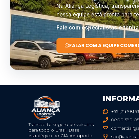
Na Aliança Logística, transparên
nossa equipe está pronta para te
Fale com especialistas e tenha
FALAR COM A EQUIPE COMER
INFORM
+55 (71) 9816
0800 590 05
Transporte seguro de veículos
comercial@a
para todo o Brasil. Base
estratégica no CIA Aeroporto,
sac@alianca