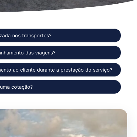
lizada nos transportes?
nhamento das viagens?
nto ao cliente durante a prestação do serviço?
r uma cotação?