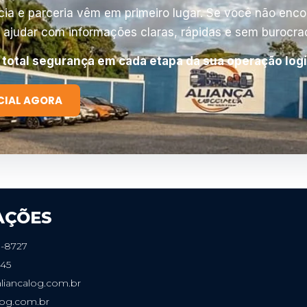
cia e parceria vêm em primeiro lugar. Se você não enc
 ajudar com informações claras, rápidas e sem burocrac
 total segurança em cada etapa da sua operação logí
CIAL AGORA
AÇÕES
3-8727
45
liancalog.com.br
log.com.br